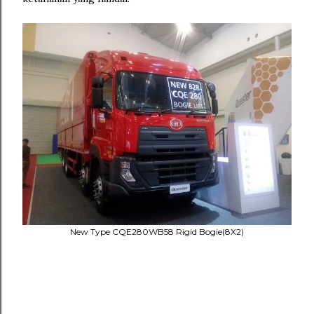
New Type CQE280WB58 Rigid Bogie(8X2)